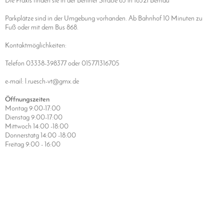
Die Praxis finden sie in der Berliner Straße 63 in 16321 Bernau
Parkplätze sind in der Umgebung vorhanden. Ab Bahnhof 10 Minuten zu
Fuß oder mit dem Bus 868.
Kontaktmöglichkeiten:
Telefon
03338-398377 oder 015771316705
e-mail: l.ruesch-vt@gmx.de
Öffnungszeiten
Montag 9:00-17:00
Dienstag 9:00-17:00
Mittwoch 14:00 -18:00
Donnerstatg 14:00 -18:00
Freitag 9:00 - 16:00